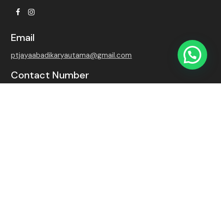
Facebook
Instagram
Email
ptjayaabadikaryautama@gmail.com
Contact Number
+62 815-7509-8768