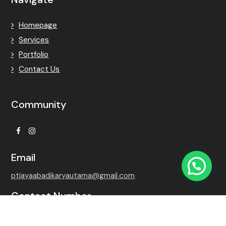
Homepage
Services
Portfolio
Contact Us
Community
Facebook
Instagram
Email
ptjayaabadikaryautama@gmail.com
Contact Number
+62 815-7509-8768