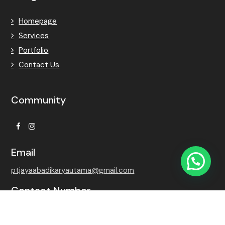
Homepage
Services
Portfolio
Contact Us
Community
Facebook
Instagram
Email
ptjayaabadikaryautama@gmail.com
Contact Number
+62 815-7509-8768