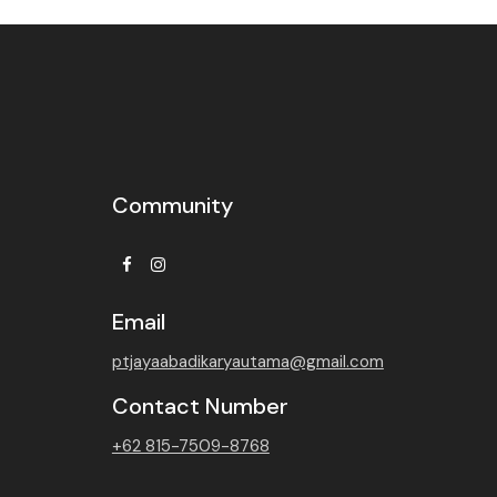
Community
Facebook
Instagram
Email
ptjayaabadikaryautama@gmail.com
Contact Number
+62 815-7509-8768