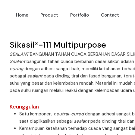
Home
Product
Portfolio
Contact
Sikasil®-111 Multipurpose
SEALANT
BANGUNAN TAHAN CUACA BERBAHAN DASAR SILI
Sealant
bangunan tahan cuaca berbahan dasar silikon adala
curing
dengan adhesi sangat baik, memiliki ketahanan terhada
sebagai
sealant
pada dinding tirai dan fasad bangunan, teru
suhu yang besar dan kelembaban rendah. Material ini mudah
pada suhu ruangan melalui reaksi dengan kelembaban udar
Keunggulan :
Satu komponen,
neutral-cured
dengan adhesi sangat ba
saat diaplikasikan sebagai
sealant
pada dinding tirai da
Kemampuan ketahanan terhadap cuaca yang sangat baik 