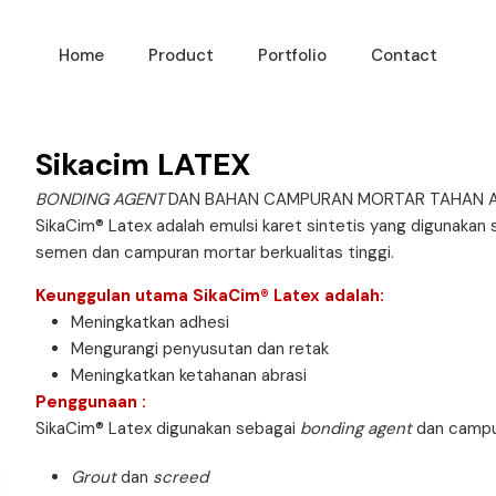
Home
Product
Portfolio
Contact
Sikacim LATEX
BONDING AGENT
DAN BAHAN CAMPURAN MORTAR TAHAN A
SikaCim® Latex adalah emulsi karet sintetis yang digunaka
semen dan campuran mortar berkualitas tinggi.
Keunggulan utama SikaCim® Latex adalah:
Meningkatkan adhesi
Mengurangi penyusutan dan retak
Meningkatkan ketahanan abrasi
Penggunaan :
SikaCim® Latex digunakan sebagai
bonding agent
dan campur
Grout
dan
screed