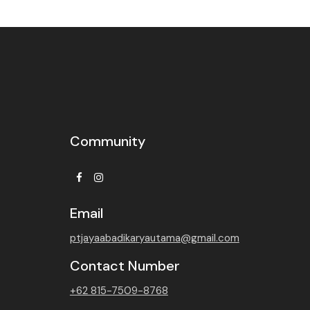
Community
Facebook
Instagram
Email
ptjayaabadikaryautama@gmail.com
Contact Number
+62 815-7509-8768