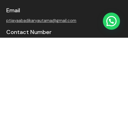
Email
ptjayaabadikaryautama@gmail.com
Contact Number
+62 815-7509-8768