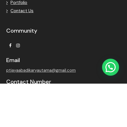
Portfolio
Contact Us
Community
Facebook
Instagram
Email
ptjayaabadikaryautama@gmail.com
Contact Number
+62 815-7509-8768