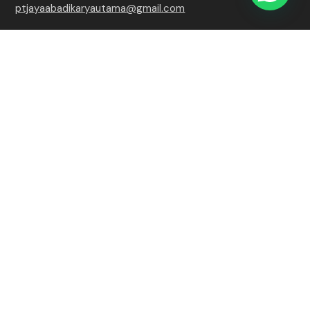
ptjayaabadikaryautama@gmail.com
Contact Number
+62 815-7509-8768
Copyright 2026 PT. Jaya Abadi Karya Utama