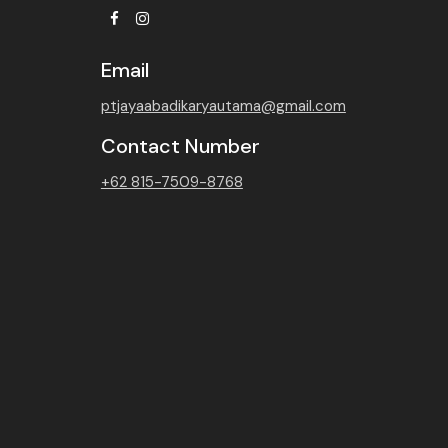
Facebook
Instagram
Email
ptjayaabadikaryautama@gmail.com
Contact Number
+62 815-7509-8768