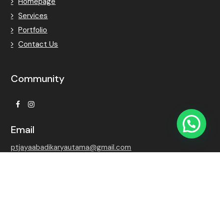
Homepage
Services
Portfolio
Contact Us
Community
Facebook
Instagram
Email
ptjayaabadikaryautama@gmail.com
Contact Number
+62 815-7509-8768