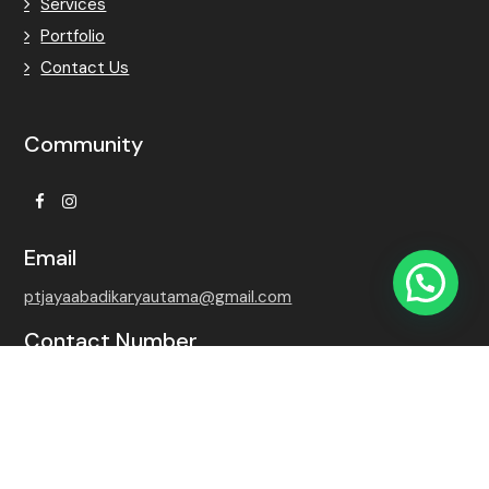
Services
Portfolio
Contact Us
Community
Facebook
Instagram
Email
ptjayaabadikaryautama@gmail.com
Contact Number
+62 815-7509-8768